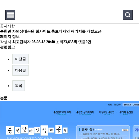
공지사항
순천만 자연생태공원 웹사이트,홍보디자인 패키지를 개발오픈
페이지 정보
작성자
최고관리자
05-08-18 20:40
조회
23,635회
댓글
0건
관련링크
이전글
다음글
목록
본문