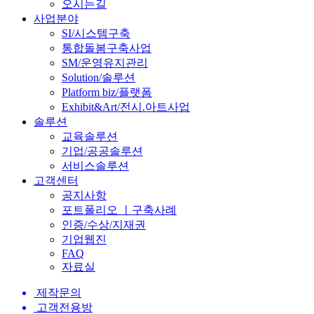
오시는길
사업분야
SI/시스템구축
통합돌봄구축사업
SM/운영유지관리
Solution/솔루션
Platform biz/플랫폼
Exhibit&Art/전시.아트사업
솔루션
교육솔루션
기업/공공솔루션
서비스솔루션
고객센터
공지사항
포트폴리오 ㅣ구축사례
인증/수상/지재권
기업웹진
FAQ
자료실
제작문의
고객전용방