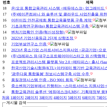
번호
제목
18
온/오프 통합교육관리 시스템 <에듀데스크> 업그레이드
17
(주)에이콘컴퍼니 와 솔루션 및 클라우드 사업진출을 위한
16
어린이집 안전공제회 통합교육플랫폼 구축 계약
15
기초과학연구원(ibs) 통합교육관리시스템 구축
14
벤처기업확인 인증(혁신성장형)
13
2022년 기업신용등급 2단계 상향조정
12
기업부설연구소 인증
11
2023년 중소기업 스마트서비스지원사업 <공급기업>으로
10
(주)크레파스 와 대구소프트웨어마이스터고 와 산학협력
9
프로젝트관리시스템 플랫폼 Ver 2.0 <메타피스> 출시 (Saa
8
한국산업기술시험원(KTL) 아카데미 웹기반 교육관리시
7
'광주다움 통합돌봄' 정보시스템구축 사업 수주
6
품질경영시스템 인증 - ISO 9001 회득
5
중소벤처기업부에서 진행하는 <스마트서비스 지원사업>
4
통합교육관리 솔루션 ‘에듀데스크(LMS)’, 기획재정부
처음
1
페이지
2
페이지
3
페이지
4
페이지
5
페이지
6
페이지
7
페이
게시물 검색