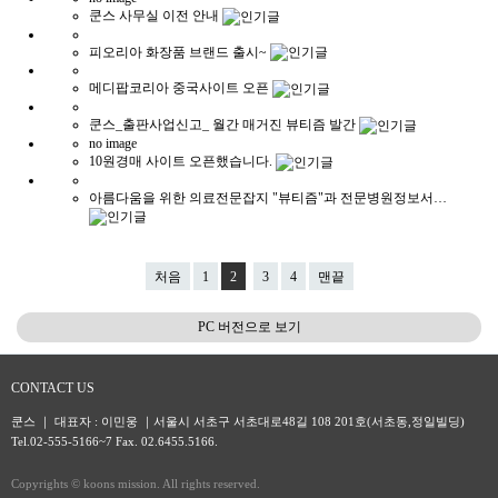
쿤스 사무실 이전 안내
피오리아 화장품 브랜드 출시~
메디팝코리아 중국사이트 오픈
쿤스_출판사업신고_ 월간 매거진 뷰티즘 발간
no image
10원경매 사이트 오픈했습니다.
아름다움을 위한 의료전문잡지 "뷰티즘"과 전문병원정보서…
처음
1
2
3
4
맨끝
PC 버전으로 보기
CONTACT US
쿤스 ｜ 대표자 : 이민웅 ｜서울시 서초구 서초대로48길 108 201호(서초동,정일빌딩)
Tel.02-555-5166~7 Fax. 02.6455.5166.
Copyrights © koons mission. All rights reserved.